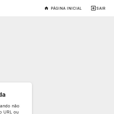
PÁGINA INICIAL
SAIR
da
rando não
e o URL ou